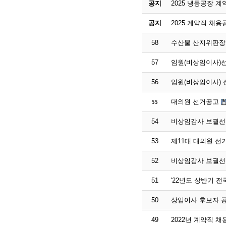
공지
2025 냉동공장 
공지
2025 계약직 채용
58
수산물 산지위판장 
57
임원(비상임이사)
56
임원(비상임이사)
대의원 선거공고
55
54
비상임감사 보궐선
53
제11대 대의원 선
52
비상임감사 보궐선
51
'22년도 상반기 
50
상임이사 후보자 
49
2022년 계약직 채